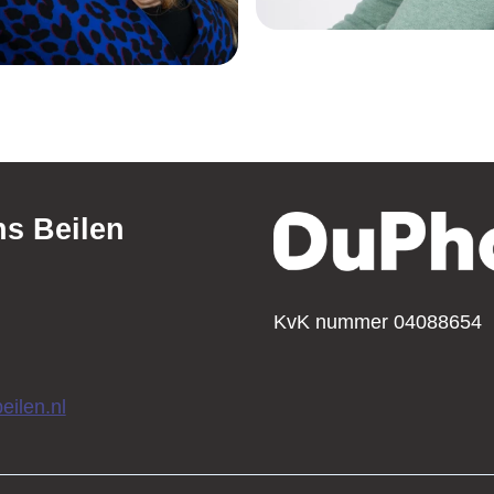
ns Beilen
KvK nummer 04088654
eilen.nl